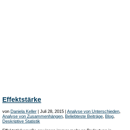
Effektstärke
von
Daniela Keller
|
Juli 28, 2015
|
Analyse von Unterschieden
,
Analyse von Zusammenhängen
,
Beliebteste Beiträge
,
Blog
,
Deskriptive Statistik