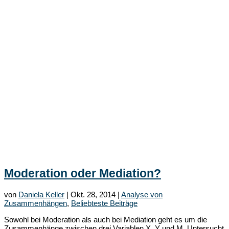
Moderation oder Mediation?
von
Daniela Keller
|
Okt. 28, 2014
|
Analyse von
Zusammenhängen
,
Beliebteste Beiträge
Sowohl bei Moderation als auch bei Mediation geht es um die
Zusammenhänge zwischen drei Variablen X, Y und M. Untersucht