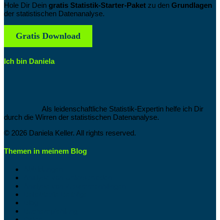
Hole Dir Dein
gratis Statistik-Starter-Paket
zu den
Grundlagen
der statistischen Datenanalyse.
Gratis Download
Ich bin Daniela
Als leidenschaftliche Statistik-Expertin helfe ich Dir
durch die Wirren der statistischen Datenanalyse.
© 2026 Daniela Keller. All rights reserved.
Themen in meinem Blog
Abbildungen
Analyse von Unterschieden
Analyse von Zusammenhängen
Beliebteste Beiträge
Blog
Buchempfehlung
Daten