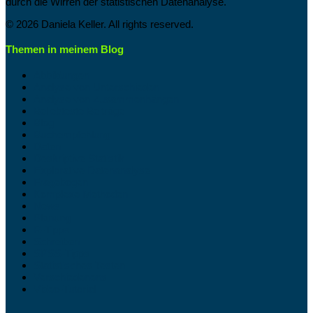
durch die Wirren der statistischen Datenanalyse.
© 2026 Daniela Keller. All rights reserved.
Themen in meinem Blog
Abbildungen
Analyse von Unterschieden
Analyse von Zusammenhängen
Beliebteste Beiträge
Blog
Buchempfehlung
Daten
Deskriptive Statistik
Explorative Datenanalyse
Fragebogen
Komplexe Methoden
News
Planung
R-Tipps
Schreiben
SPSS-Tipps
Statistisches Testen
Verschiedenens
Video-Tutorial