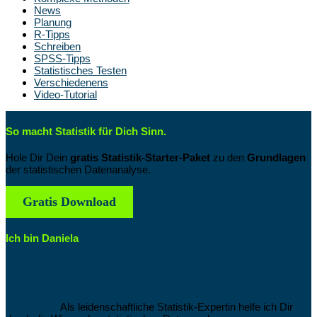
News
Planung
R-Tipps
Schreiben
SPSS-Tipps
Statistisches Testen
Verschiedenens
Video-Tutorial
So macht Statistik für Dich Sinn.
Hole Dir Dein
gratis Statistik-Starter-Paket
zu den
Grundlagen
der statistischen Datenanalyse.
Gratis Download
Ich bin Daniela
Als leidenschaftliche Statistik-Expertin helfe ich Dir