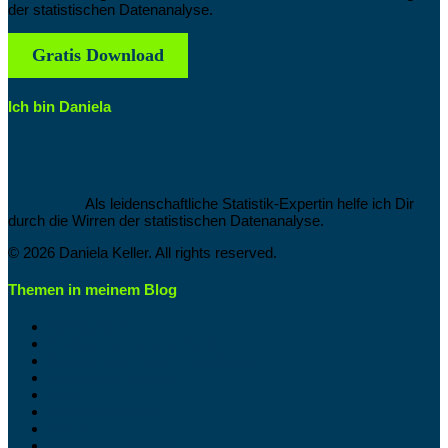
der statistischen Datenanalyse.
Gratis Download
Ich bin Daniela
Als leidenschaftliche Statistik-Expertin helfe ich Dir
durch die Wirren der statistischen Datenanalyse.
© 2026 Daniela Keller. All rights reserved.
Themen in meinem Blog
Abbildungen
Analyse von Unterschieden
Analyse von Zusammenhängen
Beliebteste Beiträge
Blog
Buchempfehlung
Daten
Deskriptive Statistik