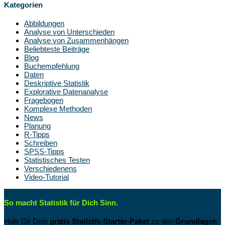
Kategorien
Abbildungen
Analyse von Unterschieden
Analyse von Zusammenhängen
Beliebteste Beiträge
Blog
Buchempfehlung
Daten
Deskriptive Statistik
Explorative Datenanalyse
Fragebogen
Komplexe Methoden
News
Planung
R-Tipps
Schreiben
SPSS-Tipps
Statistisches Testen
Verschiedenens
Video-Tutorial
So macht Statistik für Dich Sinn.
Hole Dir Dein
gratis Statistik-Starter-Paket
zu den
Grundlagen