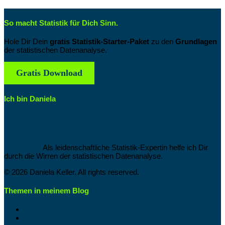
So macht Statistik für Dich Sinn.
Hole Dir Dein
gratis Statistik-Starter-Paket
zu den
Grundlagen
der statistischen Datenanalyse.
Gratis Download
Ich bin Daniela
Als leidenschaftliche Statistik-Expertin helfe ich Dir
durch die Wirren der statistischen Datenanalyse.
© 2026 Daniela Keller. All rights reserved.
Themen in meinem Blog
Abbildungen
Analyse von Unterschieden