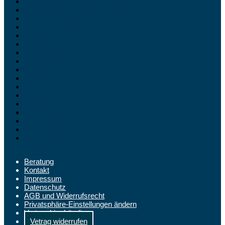
Analyse von Zusammenhängen
Beliebteste Beiträge
Blog
Buchempfehlung
Daten
Deskriptive Statistik
Explorative Datenanalyse
Fragebogen
Komplexe Methoden
News
Planung
R-Tipps
Schreiben
SPSS-Tipps
Statistisches Testen
Verschiedenens
Video-Tutorial
Beratung
Kontakt
Impressum
Datenschutz
AGB und Widerrufsrecht
Privatsphäre-Einstellungen ändern
Vertrag hier kündigen
Vetrag widerrufen